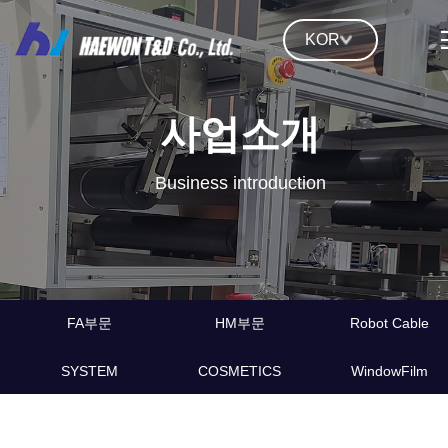
KOR
사업소개
Business introduction
FA부문
HM부문
Robot Cable
SYSTEM
COSMETICS
WindowFilm