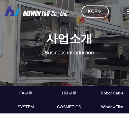
KOR
사업소개
Business introduction
FA부문
HM부문
Robot Cable
SYSTEM
COSMETICS
WindowFilm